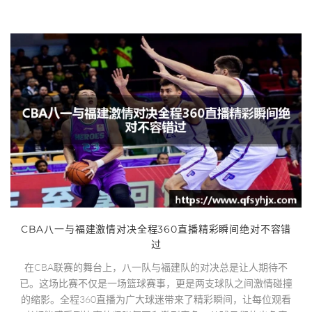
CBA八一与福建激情对决全程360直播精彩瞬间绝对不容错
过
在CBA联赛的舞台上，八一队与福建队的对决总是让人期待不
已。这场比赛不仅是一场篮球赛事，更是两支球队之间激情碰撞
的缩影。全程360直播为广大球迷带来了精彩瞬间，让每位观看