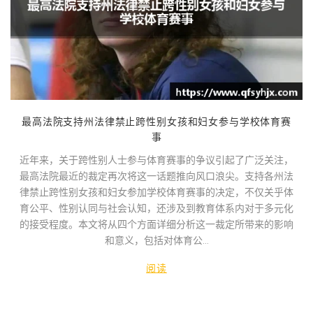
最高法院支持州法律禁止跨性别女孩和妇女参与学校体育赛
事
近年来，关于跨性别人士参与体育赛事的争议引起了广泛关注，
最高法院最近的裁定再次将这一话题推向风口浪尖。支持各州法
律禁止跨性别女孩和妇女参加学校体育赛事的决定，不仅关乎体
育公平、性别认同与社会认知，还涉及到教育体系内对于多元化
的接受程度。本文将从四个方面详细分析这一裁定所带来的影响
和意义，包括对体育公...
阅读