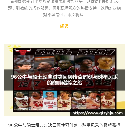
者都能感受到比赛的紧张氛围和激烈竞争。从球员们的出色表
现，到教练的巧妙部署，再到现场观众的热情支持，这场对决绝
对不容错过。本文将从...
阅读
96公牛与骑士经典对决回顾传奇时刻与球星风采的巅峰碰撞