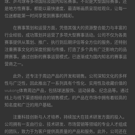
球、乒乓球等多项国际及国内知名赛事。不论是大型国际赛事，还
是地方性赛事，都能以最快速度、最清晰画质呈现给观众，让每一
位迷都能第一时间享受到赛事的精彩。
在赛事策划和运营方面，凭借其强大的资源整合能力与丰富的
行业经验，成功策划并运营了多项大型赛事活动。公司不仅为各类
赛事提供从策划、推广、执行到后期评估等全方位的服务，还特别
注重赛事文化的深度挖掘与传播，打造了多个具有广泛影响力的品
牌赛事。通过创新的赛事运营模式，已逐渐成为国内知名的赛事运
营商之一。
此外，还专注于周边产品的开发和销售。公司深知文化的多样
性与广泛性，因此推出了一系列具有个性化、实用性及收藏价值的
wukong体育
周边产品，包括球迷服饰、运动装备、纪念品等。通过
线上与线下渠道相结合的销售模式，的产品在市场中拥有着较高的
知名度和广泛的用户基础。
注重科技创新与人才培养，持续加大在技术研发方面的投入。
公司拥有一支由行业、技术研发、市场营销等领域的专业人才组成
的团队，致力于为客户提供高质量的产品和服务。此外，公司还在