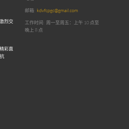
邮箱
kdvfcpgc@gmail.com
队激烈交
工作时间
周一至周五：上午 10 点至
晚上 8 点
队精彩直
抗