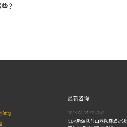
哪些？
最新咨询
2026-08-05 17:40:49
空体育
CBA新疆队与山西队巅峰对
点