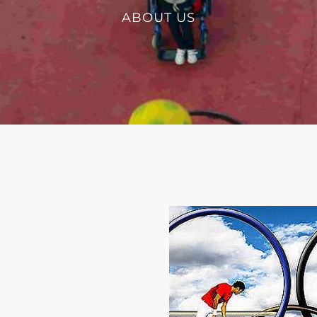
ABOUT US