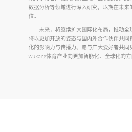
数据分析等领域进行深入研究，以期在未来
位。
未来，将继续扩大国际化布局，推动全
将以更加开放的姿态与国内外合作伙伴共同
化的影响力与传播力。愿与广大爱好者共同
wukong体育
产业向更加智能化、全球化的方