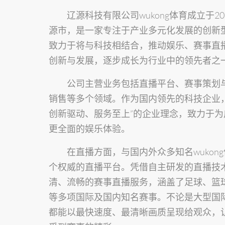
辽源科技有限公司
wukong体育
成立于2
源市，是一家专注于产业多元化发展的创新
致力于将与科技相结合，推动娱乐、赛事直
创新与发展，逐步成长为行业中的领先者之
公司主营业务包括直播平台、赛事策划
销售等多个领域。作为国内领先的科技企业
创新驱动、服务至上”的企业理念，致力于
更全面的娱乐体验。
在直播方面，与国内外众多知名
wukon
个权威的直播平台。凭借自主研发的直播技
清、流畅的赛事直播服务，涵盖了足球、篮
等多项国际及国内知名赛事。不论是大型国
都能以最快速度、最清晰画质呈现给观众，