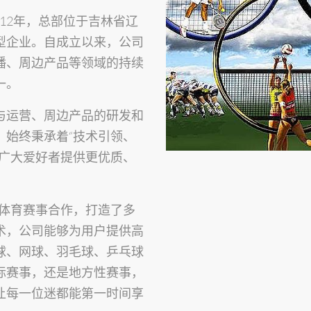
012年，总部位于吉林省辽
型企业。自成立以来，公司
播、周边产品等领域的持续
一。
与运营、周边产品的研发和
，始终秉承着“技术引领、
为广大爱好者提供更优质、
g体育
赛事合作，打造了多
术，公司能够为用户提供高
球、网球、羽毛球、乒乓球
际赛事，还是地方性赛事，
让每一位迷都能第一时间享