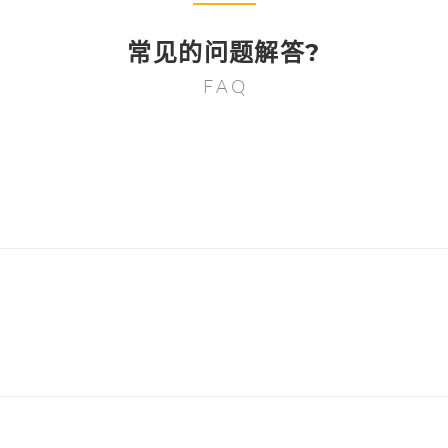
常见的问题解答?
F A Q
？