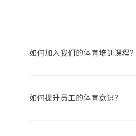
如何加入我们的体育培训课程
如何提升员工的体育意识？