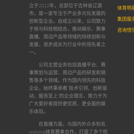
立于2012年，总部位于吉林省辽源
体育明
市，是一家专注于产业多元化发展的
集团服
创新型企业。自成立以来，公司致力
于将与科技相结合，推动娱乐、赛事
咨询悟
直播、周边产品等领域的持续创新与
发展，逐步成长为行业中的领先者之
一。
公司主营业务包括直播平台、赛
事策划与运营、周边产品的研发和销
售等多个领域。作为国内领先的科技
企业，始终秉承着“技术引领、创新驱
动、服务至上”的企业理念，致力于为
广大爱好者提供更优质、更全面的娱
乐体验。
在直播方面，与国内外众多知名
wukong体育
赛事合作，打造了多个权