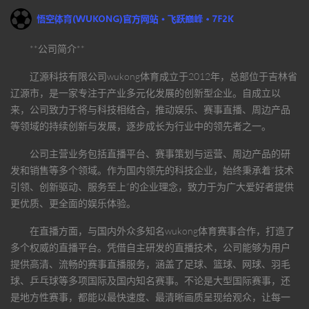
**公司简介**
辽源科技有限公司
wukong体育
成立于2012年，总部位于吉林省
辽源市，是一家专注于产业多元化发展的创新型企业。自成立以
来，公司致力于将与科技相结合，推动娱乐、赛事直播、周边产品
等领域的持续创新与发展，逐步成长为行业中的领先者之一。
公司主营业务包括直播平台、赛事策划与运营、周边产品的研
发和销售等多个领域。作为国内领先的科技企业，始终秉承着“技术
引领、创新驱动、服务至上”的企业理念，致力于为广大爱好者提供
更优质、更全面的娱乐体验。
在直播方面，与国内外众多知名
wukong体育
赛事合作，打造了
多个权威的直播平台。凭借自主研发的直播技术，公司能够为用户
提供高清、流畅的赛事直播服务，涵盖了足球、篮球、网球、羽毛
球、乒乓球等多项国际及国内知名赛事。不论是大型国际赛事，还
是地方性赛事，都能以最快速度、最清晰画质呈现给观众，让每一