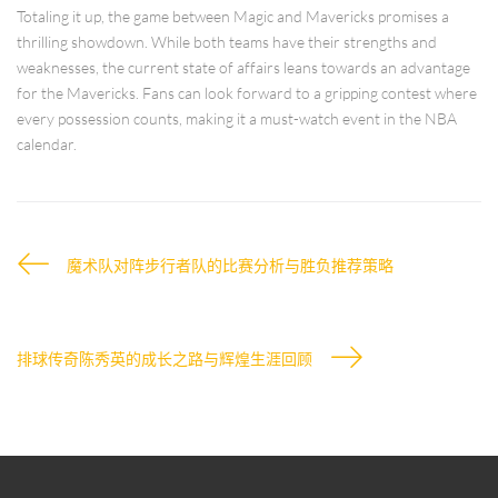
Totaling it up, the game between Magic and Mavericks promises a
thrilling showdown. While both teams have their strengths and
weaknesses, the current state of affairs leans towards an advantage
for the Mavericks. Fans can look forward to a gripping contest where
every possession counts, making it a must-watch event in the NBA
calendar.
魔术队对阵步行者队的比赛分析与胜负推荐策略
排球传奇陈秀英的成长之路与辉煌生涯回顾