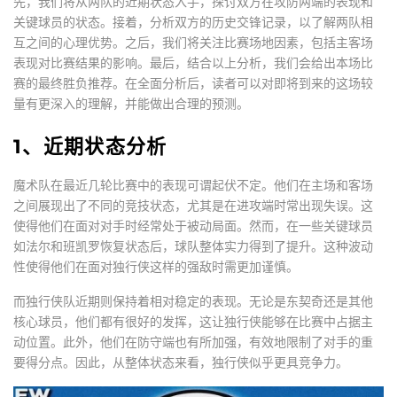
先，我们将从两队的近期状态入手，探讨双方在攻防两端的表现和
关键球员的状态。接着，分析双方的历史交锋记录，以了解两队相
互之间的心理优势。之后，我们将关注比赛场地因素，包括主客场
表现对比赛结果的影响。最后，结合以上分析，我们会给出本场比
赛的最终胜负推荐。在全面分析后，读者可以对即将到来的这场较
量有更深入的理解，并能做出合理的预测。
1、近期状态分析
魔术队在最近几轮比赛中的表现可谓起伏不定。他们在主场和客场
之间展现出了不同的竞技状态，尤其是在进攻端时常出现失误。这
使得他们在面对对手时经常处于被动局面。然而，在一些关键球员
如法尔和班凯罗恢复状态后，球队整体实力得到了提升。这种波动
性使得他们在面对独行侠这样的强敌时需更加谨慎。
而独行侠队近期则保持着相对稳定的表现。无论是东契奇还是其他
核心球员，他们都有很好的发挥，这让独行侠能够在比赛中占据主
动位置。此外，他们在防守端也有所加强，有效地限制了对手的重
要得分点。因此，从整体状态来看，独行侠似乎更具竞争力。