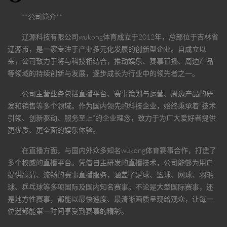
**公司简介**
辽源科技有限公司
wukong体育
成立于2012年，总部位于吉林省
辽源市，是一家专注于产业多元化发展的创新型企业。自成立以
来，公司致力于将与科技相结合，推动娱乐、赛事直播、周边产品
等领域的持续创新与发展，逐步成长为行业中的领先者之一。
公司主营业务包括直播平台、赛事策划与运营、周边产品的研
发和销售等多个领域。作为国内领先的科技企业，始终秉承着“技术
引领、创新驱动、服务至上”的企业理念，致力于为广大爱好者提供
更优质、更全面的娱乐体验。
在直播方面，与国内外众多知名
wukong体育
赛事合作，打造了
多个权威的直播平台。凭借自主研发的直播技术，公司能够为用户
提供高清、流畅的赛事直播服务，涵盖了足球、篮球、网球、羽毛
球、乒乓球等多项国际及国内知名赛事。不论是大型国际赛事，还
是地方性赛事，都能以最快速度、最清晰画质呈现给观众，让每一
位迷都能第一时间享受到赛事的精彩。