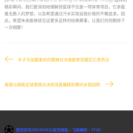
精彩瞬间，我们更深刻地理解到篮球不仅是一项体育项目，它承载
着无数人的梦想，以及希望通过汗水实现自我价值的不懈追求。因
此，希望未来能继续见证更多这样的经典赛事，让我们共同期待下
一次相聚！
木子与加藤美优的巅峰对决谁能笑到最后引发热议
泰国与越南足球激情对决现场直播精彩瞬间全程回顾