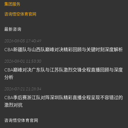
集团服务
咨询悟空体育官网
最新咨询
2026-08-05 17:40:49
CBA新疆队与山西队巅峰对决精彩回顾与关键时刻深度解析
2026-08-01 11:53:30
CBA巅峰对决广东队与江苏队激烈交锋全程直播回顾与深度
分析
2026-07-21 21:28:34
CBA季后赛浙江队对阵深圳队精彩直播全程呈现不容错过的
激烈对抗
咨询悟空体育官网