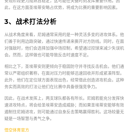
安现阶段更为成熟且稳定，这可能在关键时刻发挥重要作用。因
此，在这方面圣埃蒂安略占优势，将成为比赛的重要影响因素。
3、战术打法分析
从战术角度来看，尼姆通常采用的是一种灵活多变的进攻体系。他
们善于利用边路突破，通过快速传递来撕开对方防线。同时，在面
对强敌时，他们会选择加强中场控制，希望通过控球来减少失误机
会。然而，这样做也可能导致反击时速度不足。
相比之下，圣埃蒂安则更倾向于稳固防守并寻找反击机会。他们通
常以严密组织著称，在面对压力时能够迅速回收并形成紧凑阵型。
此外，他们在定位球方面表现出色，经常借此创造进攻机会。这种
务实而高效的打法让他们在比赛中具备很强竞争力。
因此，在战术发挥上，两支球队都各有所长。尼姆若能充分发挥快
速进攻特点，将会给圣埃蒂安造成威胁；而如果圣埃蒂安能够有效
遏制住尼姆进攻，则可能通过自身反击策略赢得胜利。这场较量无
疑是一场智慧与勇气之争。
悟空体育官方