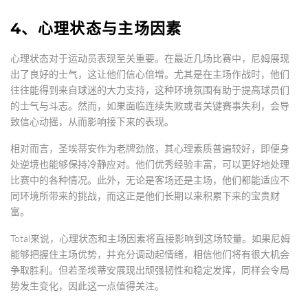
4、心理状态与主场因素
心理状态对于运动员表现至关重要。在最近几场比赛中，尼姆展现
出了良好的士气，这让他们信心倍增。尤其是在主场作战时，他们
往往能得到来自球迷的大力支持，这种环境氛围有助于提高球员们
的士气与斗志。然而，如果面临连续失败或者关键赛事失利，会导
致信心动摇，从而影响接下来的表现。
相对而言，圣埃蒂安作为老牌劲旅，其心理素质普遍较好，即便身
处逆境也能够保持冷静应对。他们优秀经验丰富，可以更好地处理
比赛中的各种情况。此外，无论是客场还是主场，他们都能适应不
同环境所带来的挑战，而这正是他们长期以来积累下来的宝贵财
富。
Total来说，心理状态和主场因素将直接影响到这场较量。如果尼姆
能够把握住主场优势，并充分调动起情绪，相信他们将有很大机会
争取胜利。但若圣埃蒂安展现出顽强韧性和稳定发挥，同样会令局
势发生变化，因此这一点值得关注。