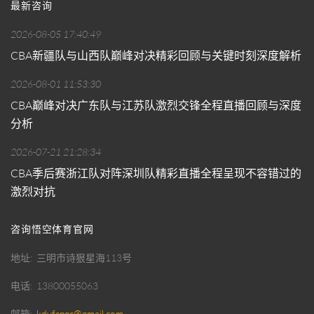
最新咨询
2026-08-05 17:40:49
CBA新疆队与山西队巅峰对决精彩回顾与关键时刻深度解析
2026-08-01 11:53:30
CBA巅峰对决广东队与江苏队激烈交锋全程直播回顾与深度
分析
2026-07-21 21:28:34
CBA季后赛浙江队对阵深圳队精彩直播全程呈现不容错过的
激烈对抗
咨询悟空体育官网
地址
三明市诗狠星海113号
电话
13800055063
邮箱
kdvfcpgc@gmail.com