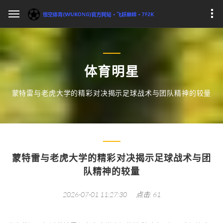
体育明星
蒙特雷与老虎大学的精彩对决揭示足球战术与团队精神的较量
蒙特雷与老虎大学的精彩对决揭示足球战术与团
队精神的较量
2026-07-01 11:27:30
点击: 61