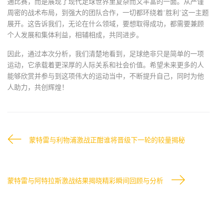
通比赛，而是展现了现代足球世界里复杂而又丰富的一面。从严谨
周密的战术布局，到强大的团队合作，一切都环绕着“胜利”这一主题
展开。这告诉我们，无论在什么领域，要想取得成功，都需要兼顾
个人发展和集体利益，相辅相成，共同进步。
因此，通过本次分析，我们清楚地看到，足球绝非只是简单的一项
运动，它承载着更深厚的人际关系和社会价值。希望未来更多的人
能够欣赏并参与到这项伟大的运动当中，不断提升自己，同时为他
人助力，共创辉煌！
蒙特雷与利物浦激战正酣谁将晋级下一轮的较量揭秘
蒙特雷与阿特拉斯激战结果揭晓精彩瞬间回顾与分析